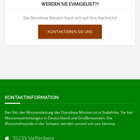
WERDEN SIE EVANGELIST!!!
Die Dorothea Mission freut sich auf Ihre Nachricht!
KONTAKTIEREN SIE UNS
KONTAKTINFORMATION
Der Sitz der Missionsleitung der Dorothea Mission ist in Südafrika. Sie hat
Missionsvertretungen in Deutschland und Großbritannien. Die
Missionsfreunde in der Schweiz werden zurzeit von uns betreut.
35239 Steffenberg